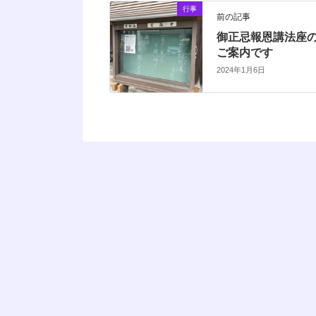
行事
前の記事
御正忌報恩講法座
ご案内です
2024年1月6日