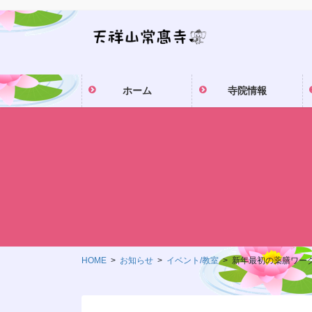
コ
ナ
ン
ビ
テ
ゲ
ン
ー
ツ
シ
ホーム
寺院情報
に
ョ
移
ン
動
に
移
動
HOME
お知らせ
イベント/教室
新年最初の薬膳ワー