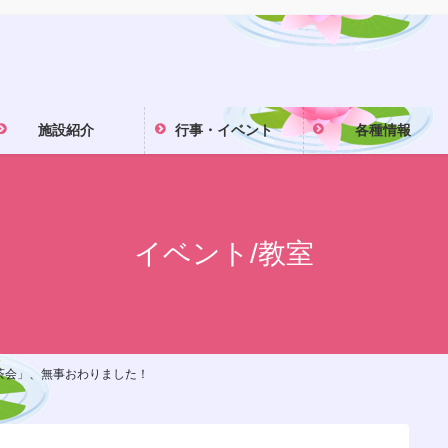
施設紹介
行事・イベント
各種情報
イベント/教室
茶会」、無事おわりました！