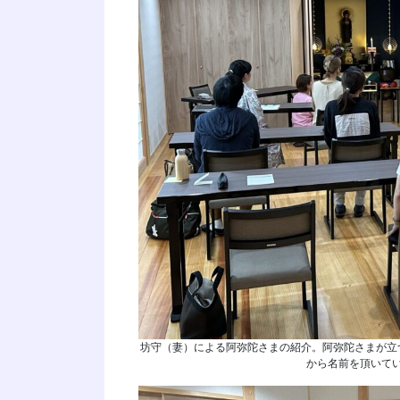
坊守（妻）による阿弥陀さまの紹介。阿弥陀さまが立
から名前を頂いて