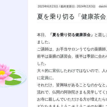
2023年6月23日
/ 最終更新日 :
2024年2月3日
daichi
夏を乗り切る「健康茶会
本日、
「夏を乗り切る健康茶会」
と題し
ました。
ご講師は、お手当サロンうてなの薬膳師
前半は薬膳の講習会、後半は季節に合わ
した。
大々的に宣伝したわけではないので、人
に定員に。
それだけ、皆興味があることなのかなと
流れで、仏間の阿弥陀さまも見学してく
お寺に親しんでいただける方が増えたら
どなたさまもようこそようこそのお越し