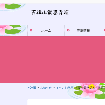
コ
ナ
ン
ビ
テ
ゲ
ン
ー
ツ
シ
ホーム
寺院情報
に
ョ
移
ン
動
に
移
動
HOME
お知らせ
イベント/教室
夏を乗り切る「健康