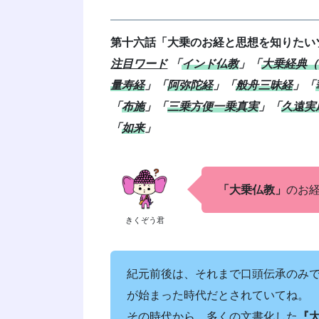
第十六話「大乗のお経と思想を知りたい
注目ワード
「
インド仏教
」「
大乗経典（
量寿経
」
「
阿弥陀経
」
「
般舟三昧経
」「
「
布施
」「
三乗方便一乗真実
」「
久遠実
「
如来
」
「大乗仏教」
のお
きくぞう君
紀元前後は、それまで口頭伝承のみ
が始まった時代だとされていてね。
その時代から、多くの文書化した
『