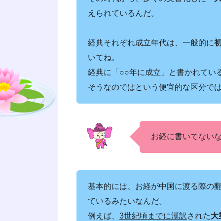
えられているんだ。
経典それぞれ成立年代は、一般的に
いてね。
経典に「○○年に成立」と書かれてい
そうなのではという便宜的な区分で
お経に書いてない
基本的には、お経が中国に渡る際の
ているみたいなんだ。
例えば、
3世紀頃までに漢訳
された
大