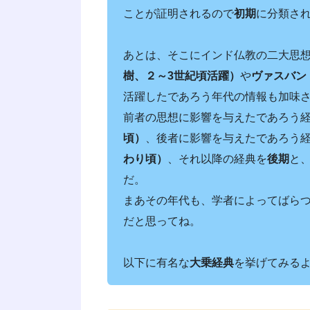
ことが証明されるので
初期
に分類さ
あとは、そこにインド仏教の二大思
樹、２～3世紀頃活躍）
や
ヴァスバン
活躍したであろう年代の情報も加味
前者の思想に影響を与えたであろう
頃）
、後者に影響を与えたであろう
わり頃）
、それ以降の経典を
後期
と
だ。
まあその年代も、学者によってばら
だと思ってね。
以下に有名な
大乗経典
を挙げてみる