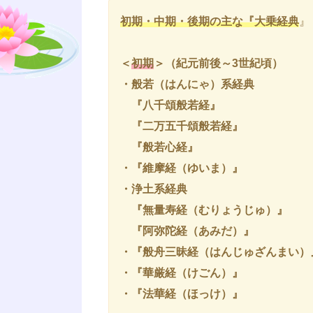
初期・中期・後期の主な『大乗経典
』
＜
初期
＞（紀元前後～3世紀頃）
・般若（はんにゃ）系経典
『八千頌般若経』
『二万五千頌般若経』
『般若心経』
・『維摩経
（ゆいま）
』
・浄土系経典
『無量寿経
（むりょうじゅ）
』
『阿弥陀経
（あみだ）
』
・『般舟三昧経
（はんじゅざんまい）
・『華厳経
（けごん）
』
・
『法華経
（ほっけ）
』