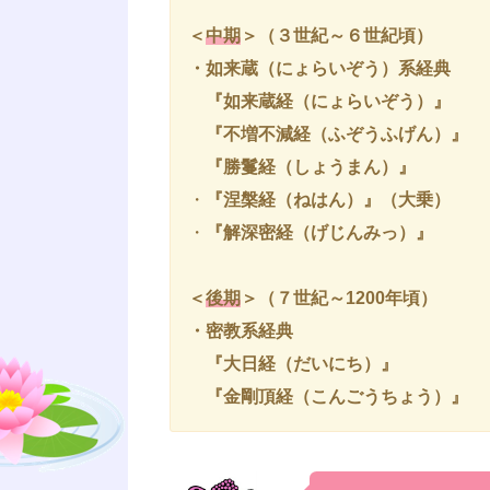
＜
中期
＞（３世紀～６世紀頃）
・如来蔵（にょらいぞう）系経典
『如来蔵経
（にょらいぞう）
』
『不増不減経
（ふぞうふげん）
』
『勝鬘経
（しょうまん）
』
・
『涅槃経
（ねはん）
』
（大乗）
・
『解深密経
（げじんみっ）
』
＜
後期
＞（７世紀～1200年頃）
・密教系経典
『大日経
（だいにち）
』
『金剛頂経
（こんごうちょう）
』