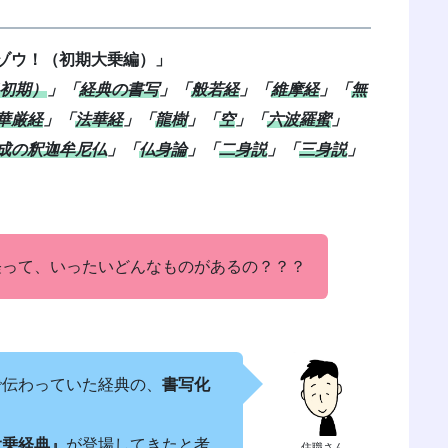
ゾウ！（初期大乗編）」
初期）
」「
経典の書写
」「
般若経
」「
維摩経
」「
無
華厳経
」「
法華経
」「
龍樹
」「
空
」「
六波羅蜜
」
成の釈迦牟尼仏
」「
仏身論
」「
二身説
」「
三身説
」
経って、いったいどんなものがあるの？？？
で伝わっていた経典の、
書写化
大乗経典』
が登場してきたと考
住職さん