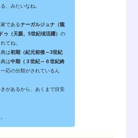
れる、みたいなね。
想家である
ナーガルジュナ（龍
ドゥ（天親、5世紀頃活躍）
の
されてね。
経典は
初期（紀元前後～3世紀
経典は
中期（３世紀～６世紀終
、一応の分類がされているん
つきがあるから、あくまで目安
よ。