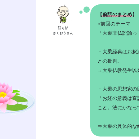
【
前話のまとめ
】
○前回のテーマ
語り部
「大乗非仏説論っ
きくおうさん
・大乗経典はお釈
との批判。
→大乗仏教発生以
・大乗の思想家の
「お経の意義は直
こと。法にかなっ
⇒大乗の具体的な