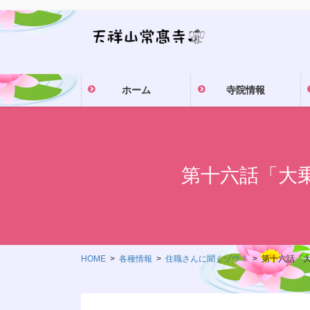
コ
ナ
ン
ビ
テ
ゲ
ン
ー
ツ
シ
ホーム
寺院情報
に
ョ
移
ン
動
に
移
動
第十六話「大
HOME
各種情報
住職さんに聞くゾウ！
第十六話「