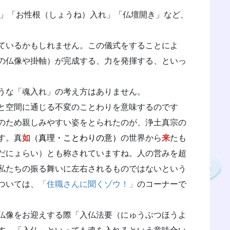
」「お性根（しょうね）入れ」「仏壇開き」など、
ているかもしれません。この儀式をすることによ
の仏像や掛軸）が完成する、力を発揮する、といっ
うな「魂入れ」の考え方はありません。
と空間に通じる不変のことわりを意味するのです
のため親しみやすい姿をとられたのが、浄土真宗の
す。真
如
（真理・ことわりの意）
の世界から
来
たも
だにょらい）とも称されていますね。人の営みを超
私たちの振る舞いに左右されるものではないという
ついては、
「住職さんに聞くゾウ！」
のコーナーで
仏像をお迎えする際「入仏法要（にゅうぶつほうよ