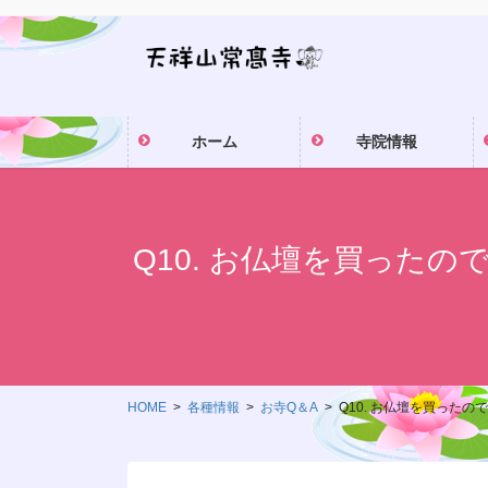
コ
ナ
ン
ビ
テ
ゲ
ン
ー
ツ
シ
ホーム
寺院情報
に
ョ
移
ン
動
に
移
動
Q10. お仏壇を買った
HOME
各種情報
お寺Q＆A
Q10. お仏壇を買った