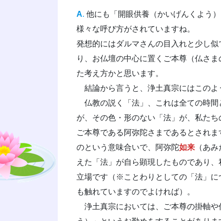
A
.
他にも「開眼供養（かいげんくよう）
様々な呼び方がされていますね。
発想的にはダルマさんの目入れと少し似
り、お仏壇の中心に置くご本尊（仏さま
た考え方かと思います。
結論から言うと、浄土真宗にはこのよ
仏教の説く「法」、これは全ての時間
が、その色・形のない「法」が、私たち
ご本尊である阿弥陀さまであるとされま
のという意味合いで、阿弥陀
如来
（あみ
えた「法」が自ら顕現したものであり、
立場です（※ことわりとしての「法」に
も触れていますのでよければ）。
浄土真宗においては、ご本尊の掛軸や