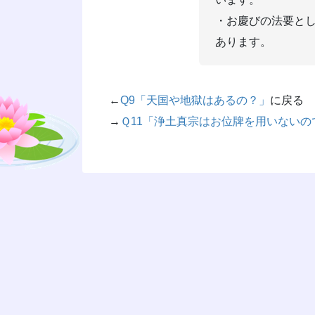
・お慶びの法要と
あります。
←
Q9「天国や地獄はあるの？」
に戻る
→
Ｑ11「浄土真宗はお位牌を用いない