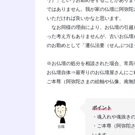
う）」というお勤めをすることがありま
ではありません。我が家の仏壇に阿弥陀
いただければ良いかなと思います。
なお同様の理由により、お仏壇の引越
った考え方もありませんが、古いお仏壇
のお勤めとして「遷仏法要（せんぶつほ
※お仏壇の処分を相談された場合、常髙
お仏壇自体⇒最寄りのお仏壇屋さんにご
ご本尊（阿弥陀さまの絵軸や仏像、南無
ポイント
・魂入れや魂抜き
・ご本尊（阿弥陀
住職
います。