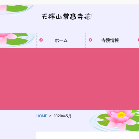
コ
ナ
ン
ビ
テ
ゲ
ン
ー
ツ
シ
ホーム
寺院情報
に
ョ
移
ン
動
に
移
動
HOME
2020年5月