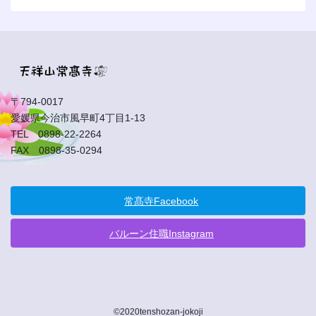
〒794-0017
愛媛県今治市風早町4丁目1-13
TEL 0898-22-2264
FAX 0898-35-0294
常髙寺Facebook
バルーン住職Instagram
©2020tenshozan-jokoji