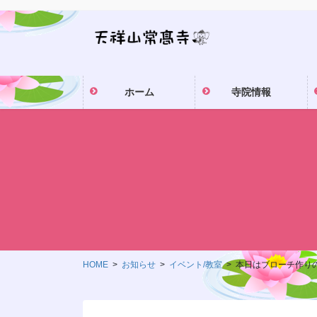
コ
ナ
ン
ビ
テ
ゲ
ン
ー
ツ
シ
ホーム
寺院情報
に
ョ
移
ン
動
に
移
動
HOME
お知らせ
イベント/教室
本日はブローチ作り