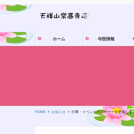
コ
ナ
ン
ビ
テ
ゲ
ン
ー
ツ
シ
ホーム
寺院情報
に
ョ
移
ン
動
に
移
動
HOME
お知らせ
行事・イベントのコーナーを更新しま