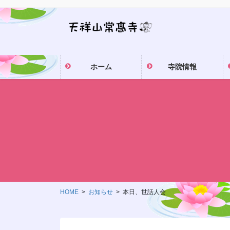
コ
ナ
ン
ビ
テ
ゲ
ン
ー
ツ
シ
ホーム
寺院情報
に
ョ
移
ン
動
に
移
動
HOME
お知らせ
本日、世話人会