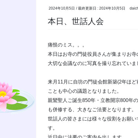
2024年10月5日
/ 最終更新日 :
2024年10月5日
daic
本日、世話人会
痛恨のミス。。。
本日はお寺の門徒役員さんが集まりお寺
大切な会議なのに写真を撮り忘れていま
来月11月に自坊の門徒会館新築(2年ほ
ことも中心の議題となりました。
親鸞聖人ご誕生850年・立教開宗800
も併修する、大きなご法要となります。
世話人の皆さまには様々な役割をお願い
す。
近日中に法要のご案内を出します。