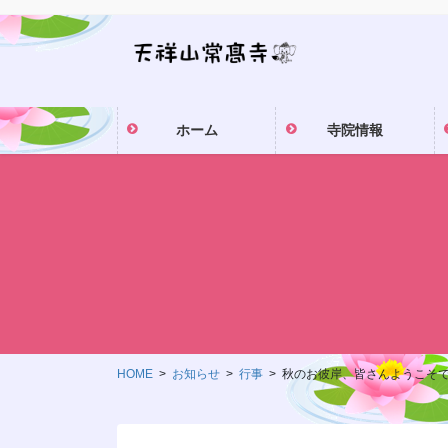
コ
ナ
ン
ビ
テ
ゲ
ン
ー
ツ
シ
ホーム
寺院情報
に
ョ
移
ン
動
に
移
動
HOME
お知らせ
行事
秋のお彼岸、皆さんようこそ