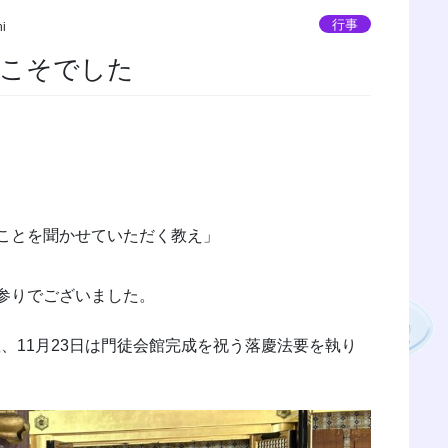
行事
hi
うこそでした
ことを聞かせていただく教え」
参りでございました。
座、11月23日は門徒会館完成を祝う落慶法要を執り