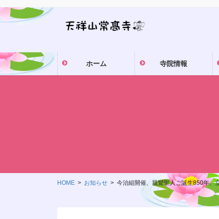
コ
ナ
ン
ビ
テ
ゲ
ン
ー
ツ
シ
ホーム
寺院情報
に
ョ
移
ン
動
に
移
動
HOME
お知らせ
今治組開催、親鸞聖人ご誕生850年、立