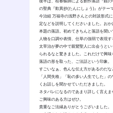
後半は、桂春蝶師による創作落語『鏡の
の聖典『歎異抄(たんにしょう)』がテー
今治組 万福寺の浅野さんとの対談形式
定などを説明してくださいました。おか
本題の落語。初めてきちんと落語を聞い
人物を口調や表情、仕草の強弱で表現す
太宰治が夢の中で親鸞聖人に出会うとい
られるなと驚きました。これだけで興味
落語の形を取った、ご法話という印象。
すごいなぁ、色んな伝え方があるのだな
「人間失格」「恥の多い人生でした」の
くお話しを聞かせていただきました。
ネタバレになるのであまり詳しく言えま
ご興味のある方はぜひ。
貴重なご法縁ありがとうございました。