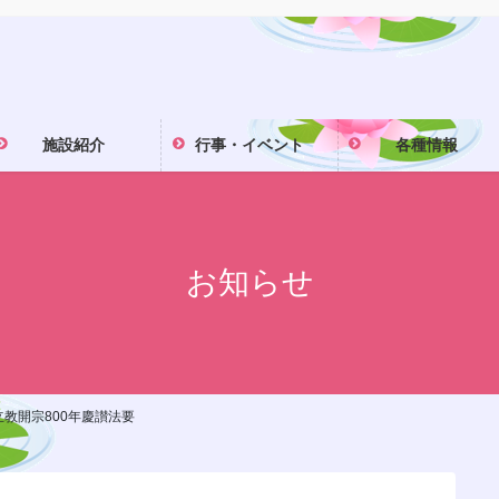
施設紹介
行事・イベント
各種情報
お知らせ
教開宗800年慶讃法要