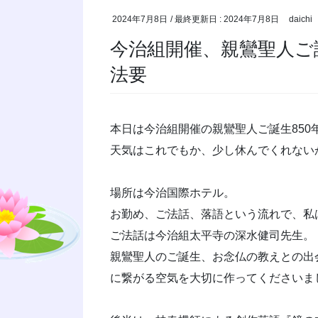
2024年7月8日
/ 最終更新日 :
2024年7月8日
daichi
今治組開催、親鸞聖人ご誕
法要
本日は今治組開催の親鸞聖人ご誕生850
天気はこれでもか、少し休んでくれない
場所は今治国際ホテル。
お勤め、ご法話、落語という流れで、私
ご法話は今治組太平寺の深水健司先生。
親鸞聖人のご誕生、お念仏の教えとの出
に繋がる空気を大切に作ってくださいま