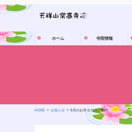
コ
ナ
ン
ビ
テ
ゲ
ン
ー
ツ
シ
ホーム
寺院情報
に
ョ
移
ン
動
に
移
動
HOME
お知らせ
6月のお寺ヨガのご案内