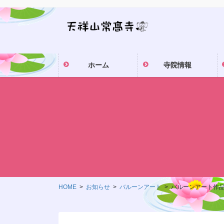
コ
ナ
ン
ビ
テ
ゲ
ン
ー
ツ
シ
ホーム
寺院情報
に
ョ
移
ン
動
に
移
動
HOME
お知らせ
バルーンアート
バルーンアート作