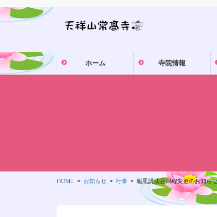
コ
ナ
ン
ビ
テ
ゲ
ン
ー
ツ
シ
ホーム
寺院情報
に
ョ
移
ン
動
に
移
動
HOME
お知らせ
行事
報恩講法座日程変更のお知ら