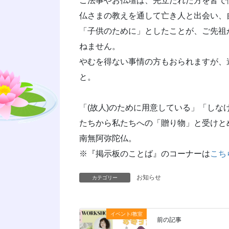
ご法事やお仏壇は、先立たれた方を皆で
仏さまの教えを通して亡き人と出会い、
「子供のために」としたことが、ご先祖
ねません。
やむを得ない事情の方もおられますが、
と。
「(故人)のために用意している」「し
たちから私たちへの「贈り物」と受けと
南無阿弥陀仏。
※『掲示板のことば』のコーナーは
こち
お知らせ
カテゴリー
イベント/教室
前の記事