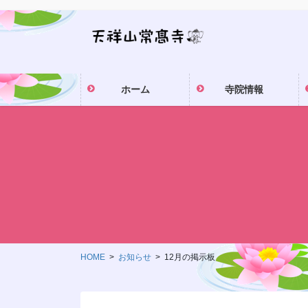
コ
ナ
ン
ビ
テ
ゲ
ン
ー
ツ
シ
ホーム
寺院情報
に
ョ
移
ン
動
に
移
動
HOME
お知らせ
12月の掲示板