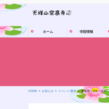
コ
ナ
ン
ビ
テ
ゲ
ン
ー
ツ
シ
ホーム
寺院情報
に
ョ
移
ン
動
に
移
動
HOME
お知らせ
イベント/教室
夏を乗り切れ！8月