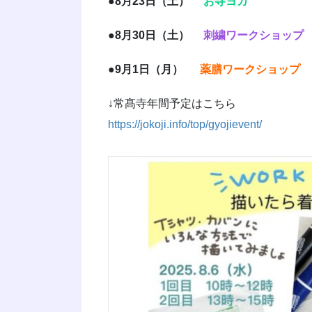
●8月23日（土）
お寺ヨガ
●8月30日（土）
刺繍ワークショップ
●9月1日（月）
薬膳ワークショップ
↓常髙寺年間予定はこちら
https://jokoji.info/top/gyojievent/