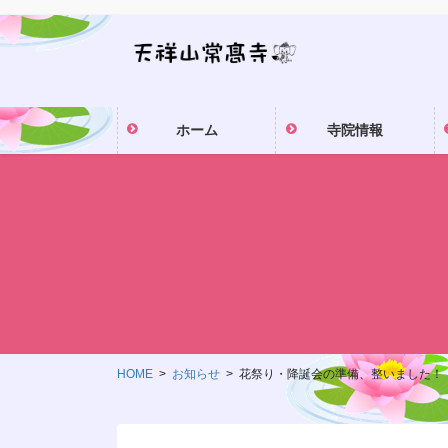
コ
ナ
ン
ビ
テ
ゲ
ン
ー
ツ
シ
ホーム
寺院情報
に
ョ
移
ン
動
に
移
動
HOME
お知らせ
花祭り・降誕会の準備、整いました！