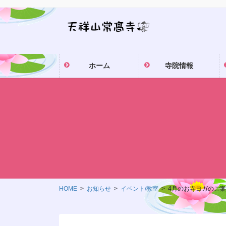
コ
ナ
ン
ビ
テ
ゲ
ン
ー
ツ
シ
ホーム
寺院情報
に
ョ
移
ン
動
に
移
動
HOME
お知らせ
イベント/教室
4月のお寺ヨガのご