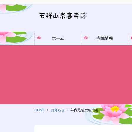
コ
ナ
ン
ビ
テ
ゲ
ン
ー
ツ
シ
ホーム
寺院情報
に
ョ
移
ン
動
に
移
動
HOME
お知らせ
年内最後の組内会