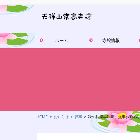
コ
ナ
ン
ビ
テ
ゲ
ン
ー
ツ
シ
ホーム
寺院情報
に
ョ
移
ン
動
に
移
動
HOME
お知らせ
行事
秋の彼岸会法座、無事お勤め