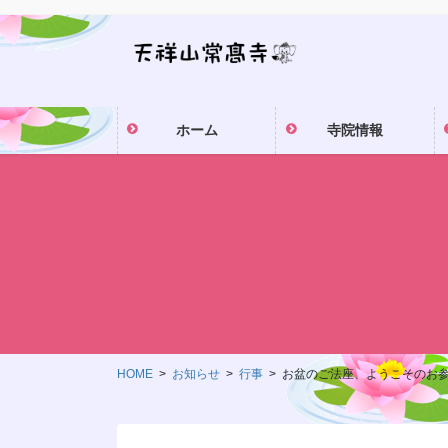
コ
ナ
ン
ビ
テ
ゲ
ン
ー
ツ
シ
ホーム
寺院情報
に
ョ
移
ン
動
に
移
動
HOME
お知らせ
行事
お盆のご法座、ようこそのお