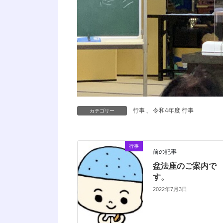
行事
、
令和4年度 行事
カテゴリー
行事
前の記事
盆法座のご案内で
す。
2022年7月3日