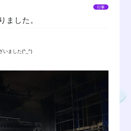
行事
りました。
ました(^_^)
。