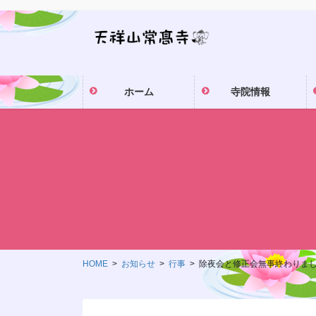
コ
ナ
ン
ビ
テ
ゲ
ン
ー
ツ
シ
ホーム
寺院情報
に
ョ
移
ン
動
に
移
動
HOME
お知らせ
行事
除夜会と修正会無事終わりま