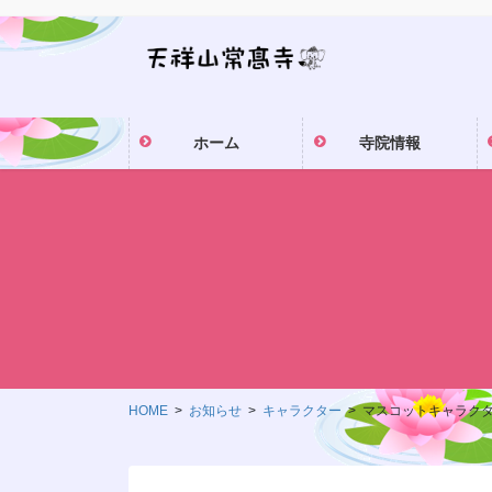
コ
ナ
ン
ビ
テ
ゲ
ン
ー
ツ
シ
ホーム
寺院情報
に
ョ
移
ン
動
に
移
動
HOME
お知らせ
キャラクター
マスコットキャラク