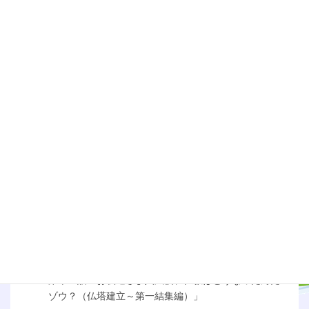
第五話「法ってなんだゾウ？（後編）」
第六話「空ってなんだゾウ？（前編）」
第七話「空ってなんだゾウ？（後編）」
第八話「智慧と慈悲ってなんだゾウ？」
第九話「行ってなんだゾウ？（前編）」
第十話「行ってなんだゾウ？（後編）」
第十一話「お釈迦さまの生涯を知りたいゾウ！（成道
編）」
第十二話「お釈迦さまの生涯を知りたいゾウ！（伝道
編）」
第十三話「お釈迦さま入滅後、仏教はどうなったんだ
ゾウ？（仏塔建立～第一結集編）」