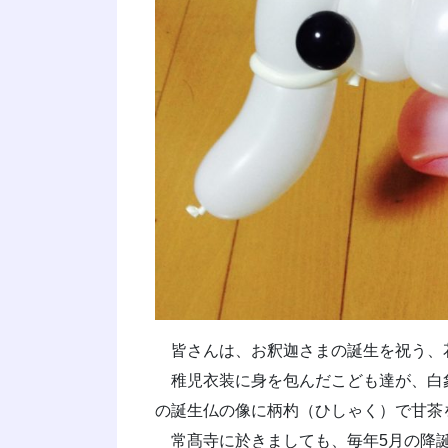
皆さんは、お釈迦さまの誕生を祝う、
稚児衣装に身を包んだこども達が、白
の誕生仏の像に柄杓（ひしゃく）で甘茶
常髙寺に於きましても、毎年5月の降誕