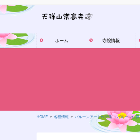
コ
ナ
ン
ビ
テ
ゲ
ン
ー
ツ
シ
ホーム
寺院情報
に
ョ
移
ン
動
に
移
動
HOME
各種情報
バルーンアート作品集 （バルーン住職