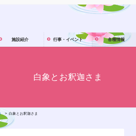
施設紹介
行事・イベント
各種情報
白象とお釈迦さま
）
白象とお釈迦さま