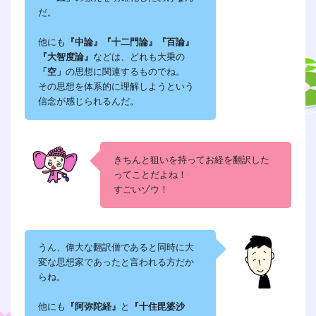
だ。
他にも
『中論』『十二門論』『百論』
『大智度論』
などは、どれも大乗の
「空」
の思想に関連するものでね。
その思想を体系的に理解しようという
信念が感じられるんだ。
きちんと狙いを持ってお経を翻訳した
ってことだよね！
すごいゾウ！
うん、偉大な翻訳僧であると同時に大
変な思想家であったと言われる方だか
らね。
他にも
『阿弥陀経』
と
『十住毘婆沙