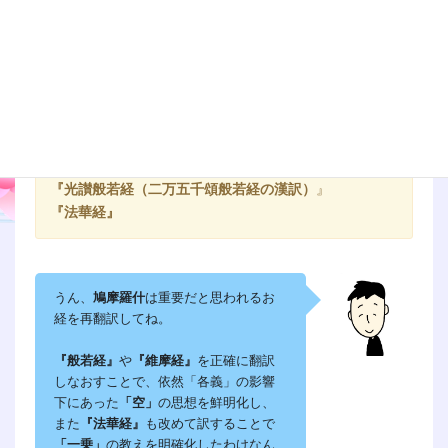
・支謙
（三国時代）
『
大明度無極経
（
八千頌般若経の漢訳
）』
『
維摩経』
・無叉羅
（西晋時代）
『
放光般若経（二万五千頌般若経の漢訳）
』
・
竺法護
（西晋時代）
『光讃般若経（二万五千頌般若経の漢訳）
』
『法華経』
うん、
鳩摩羅什
は重要だと思われるお
経を再翻訳してね。
『般若経』
や
『維摩経』
を正確に翻訳
しなおすことで、依然「各義」の影響
下にあった
「空」
の思想を鮮明化し、
また
『法華経』
も改めて訳することで
「一乗」
の教えを明確化したわけなん