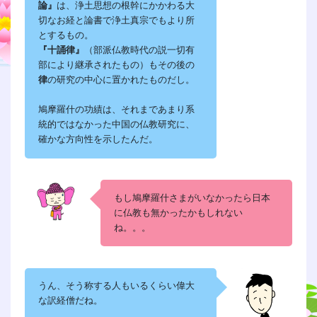
論』
は、浄土思想の根幹にかかわる大
切なお経と論書で浄土真宗でもより所
とするもの。
『十誦律』
（部派仏教時代の説一切有
部により継承されたもの）もその後の
律
の研究の中心に置かれたものだし。
鳩摩羅什の功績は、それまであまり系
統的ではなかった中国の仏教研究に、
確かな方向性を示したんだ。
もし鳩摩羅什さまがいなかったら日本
に仏教も無かったかもしれない
ね。。。
うん、そう称する人もいるくらい偉大
な訳経僧だね。