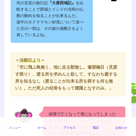
代の玄奘の旅行記
『大唐西域記』
を比
較することで西域とインドの当時の仏
教の動向を知ることが出来るんだ。
道中のタクラマカン砂漠について述べ
た次の一節は、その旅の過酷さをよく
表しているよね。
＜
法顕伝より
＞
「空に飛ぶ鳥無く、地に走る獣無し。遍望極目（見渡
す限り）、渡る所を求めんと欲して、すなわち凝する
所を知るなし（渡ることが出来る所を探すも何も無
い）。ただ死人の枯骨をもって標識となすのみ。」
砂漠で亡くなって骨になってしまった
人を道しるべにしたってことだよね。
本当に大変な旅だったんだゾウ。。
メニュー
ホーム
アクセス
電話
お知らせ
しかも帰る時には同行者は皆いなくな