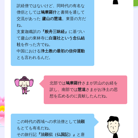
訳経僧ではないけど、同時代の有名な
僧侶としては
鳩摩羅什
と書簡を通して
交流があった
廬山の慧遠
。東晋の方だ
ね。
支婁迦纖訳の
『般舟三昧経』
に基づい
て廬山の東林寺に
白蓮社という念仏結
社
を作った方でね。
中国における
浄土教の最初の信仰運動
とも言われるんだ。
北部では
鳩摩羅什
さまが沢山のお経を
訳し、南部では
慧遠
さまがお浄土の思
想を広めるのに貢献したんだね。
この時代の西域への求法僧として
法顕
もとても有名だね。
その旅行記
『法顕伝（仏国記）』
と唐